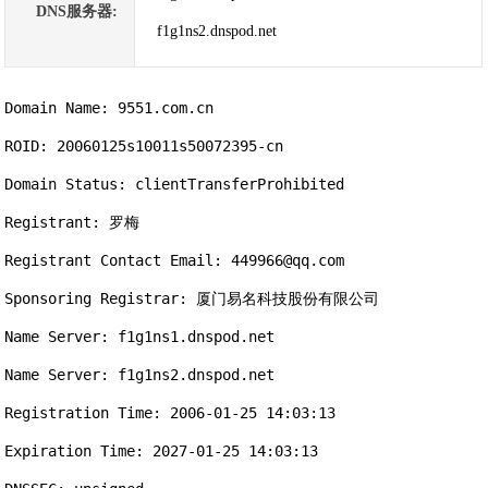
DNS服务器:
f1g1ns2.dnspod.net
Domain Name: 9551.com.cn

ROID: 20060125s10011s50072395-cn

Domain Status: clientTransferProhibited

Registrant: 罗梅

Registrant Contact Email: 449966@qq.com

Sponsoring Registrar: 厦门易名科技股份有限公司

Name Server: f1g1ns1.dnspod.net

Name Server: f1g1ns2.dnspod.net

Registration Time: 2006-01-25 14:03:13

Expiration Time: 2027-01-25 14:03:13
