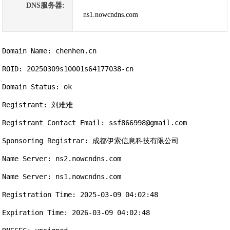
DNS服务器:
ns1.nowcndns.com
Domain Name: chenhen.cn

ROID: 20250309s10001s64177038-cn

Domain Status: ok

Registrant: 刘难难

Registrant Contact Email: ssf866998@gmail.com

Sponsoring Registrar: 成都伊索信息科技有限公司

Name Server: ns2.nowcndns.com

Name Server: ns1.nowcndns.com

Registration Time: 2025-03-09 04:02:48

Expiration Time: 2026-03-09 04:02:48
