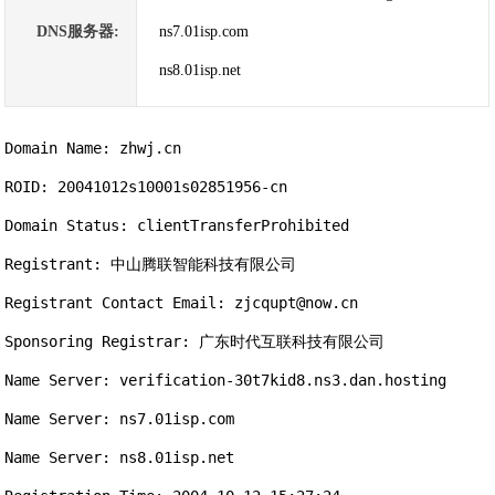
DNS服务器:
ns7.01isp.com
ns8.01isp.net
Domain Name: zhwj.cn

ROID: 20041012s10001s02851956-cn

Domain Status: clientTransferProhibited

Registrant: 中山腾联智能科技有限公司

Registrant Contact Email: zjcqupt@now.cn

Sponsoring Registrar: 广东时代互联科技有限公司

Name Server: verification-30t7kid8.ns3.dan.hosting

Name Server: ns7.01isp.com

Name Server: ns8.01isp.net
