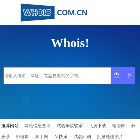
Whois!
推荐网站：
网站信息查询
域名争议管家
飞扬下载
钢管舞
荞
麦茶
51健康
学丁网
AI快乐
域名回购
批量处理图片