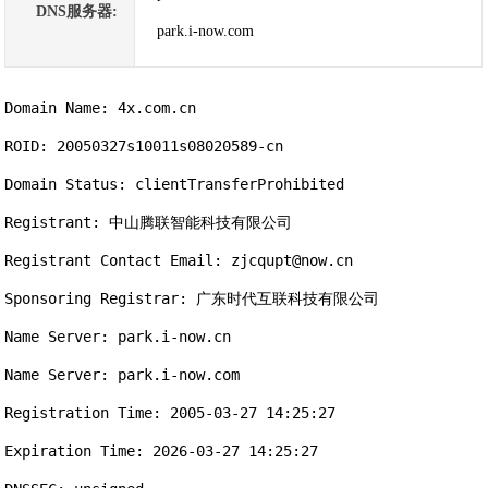
DNS服务器:
park.i-now.com
Domain Name: 4x.com.cn

ROID: 20050327s10011s08020589-cn

Domain Status: clientTransferProhibited

Registrant: 中山腾联智能科技有限公司

Registrant Contact Email: zjcqupt@now.cn

Sponsoring Registrar: 广东时代互联科技有限公司

Name Server: park.i-now.cn

Name Server: park.i-now.com

Registration Time: 2005-03-27 14:25:27

Expiration Time: 2026-03-27 14:25:27
