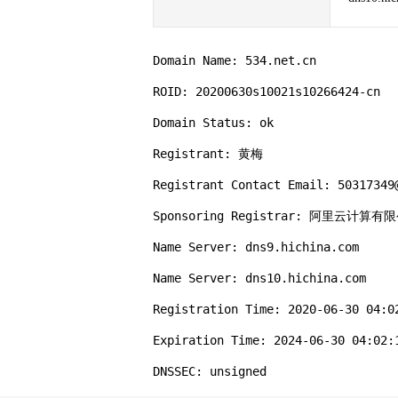
Domain Name: 534.net.cn

ROID: 20200630s10021s10266424-cn

Domain Status: ok

Registrant: 黄梅

Registrant Contact Email: 50317349@
Sponsoring Registrar: 阿里云计算
Name Server: dns9.hichina.com

Name Server: dns10.hichina.com

Registration Time: 2020-06-30 04:02
Expiration Time: 2024-06-30 04:02:1