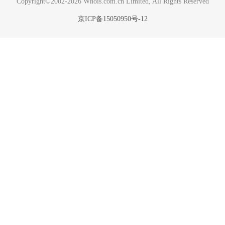
Copyright©2002-2026 Whois.com.cn Limited, All Rights Reserved
京ICP备15050950号-12