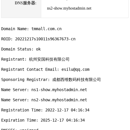
DNS服务器:
ns2-show.myhostadmin.net
Domain Name: tmmall.com.cn

ROID: 20221217s10011s96367673-cn

Domain Status: ok

Registrant: 杭州安国科技有限公司

Registrant Contact Email: esilu@qq.com

Sponsoring Registrar: 成都西维数码科技有限公司

Name Server: ns1-show.myhostadmin.net

Name Server: ns2-show.myhostadmin.net

Registration Time: 2022-12-17 04:16:34

Expiration Time: 2025-12-17 04:16:34
