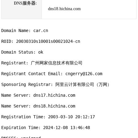
DNS服务器:
dns18.hichina.com
Domain Name: car.cn

ROID: 20030310s10001s00021024-cn

Domain Status: ok

Registrant: 广州网家信息技术有限公司

Registrant Contact Email: cngerry@126.com

Sponsoring Registrar: 阿里云计算有限公司（万网）

Name Server: dns17.hichina.com

Name Server: dns18.hichina.com

Registration Time: 2003-03-10 20:12:17

Expiration Time: 2024-12-08 13:46:48
