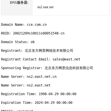
DNS服务器:
ns2.east.net
Domain Name: cce.com.cn

ROID: 20021209s10011s00051548-cn

Domain Status: ok

Registrant: 北京东方网景网络技术有限公司

Registrant Contact Email: sales@east.net

Sponsoring Registrar: 北京东方网景信息科技有限公司

Name Server: ns2.east.net.cn

Name Server: ns2.east.net

Registration Time: 1998-04-29 00:00:00

Expiration Time: 2024-04-29 00:00:00
