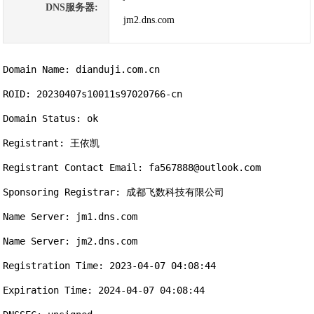
DNS服务器:
jm2.dns.com
Domain Name: dianduji.com.cn

ROID: 20230407s10011s97020766-cn

Domain Status: ok

Registrant: 王依凯

Registrant Contact Email: fa567888@outlook.com

Sponsoring Registrar: 成都飞数科技有限公司

Name Server: jm1.dns.com

Name Server: jm2.dns.com

Registration Time: 2023-04-07 04:08:44

Expiration Time: 2024-04-07 04:08:44
