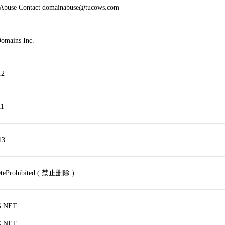
r Abuse Contact domainabuse@tucows.com
omains Inc.
12
11
13
leteProhibited ( 禁止删除 )
G.NET
G.NET