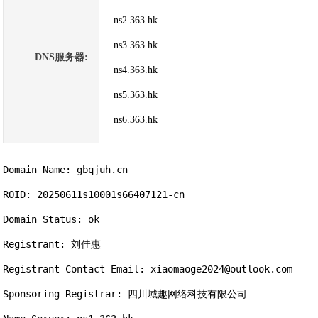
ns2.363.hk
ns3.363.hk
DNS服务器:
ns4.363.hk
ns5.363.hk
ns6.363.hk
Domain Name: gbqjuh.cn

ROID: 20250611s10001s66407121-cn

Domain Status: ok

Registrant: 刘佳惠

Registrant Contact Email: xiaomaoge2024@outlook.com

Sponsoring Registrar: 四川域趣网络科技有限公司
