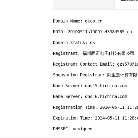
Domain Name: gkcp.cn

ROID: 20100511s10001s43384585-cn

Domain Status: ok

Registrant: 福州固正电子科技有限公司

Registrant Contact Email: gzs578@16
Sponsoring Registrar: 阿里云计算
Name Server: dns15.hichina.com

Name Server: dns16.hichina.com

Registration Time: 2010-05-11 11:28
Expiration Time: 2024-05-11 11:28:4