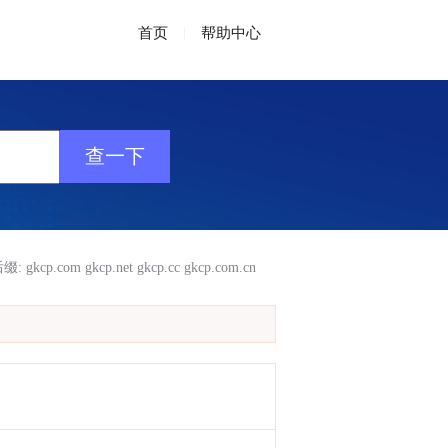
首页
|
帮助中心
缀:
gkcp.com
gkcp.net
gkcp.cc
gkcp.com.cn