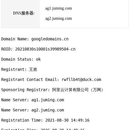
ag1.juming.com
DNS服务器:
ag2.juming.com
Domain Name: googledomains.cn

ROID: 20210830s10001s39989504-cn

Domain Status: ok

Registrant: 王淞

Registrant Contact Email: rwfllb4t@duck.com

Sponsoring Registrar: 阿里云计算有限公司（万网）

Name Server: ag1.juming.com

Name Server: ag2.juming.com

Registration Time: 2021-08-30 14:49:16
