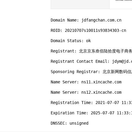
Domain Name: jdfangchan.com.cn

ROID: 20210707s10011s93834303-cn

Domain Status: ok

Registrant: 北京京东叁佰陆拾度电子商
Registrant Contact Email: jdym@jd.c
Sponsoring Registrar: 北京新网数
Name Server: ns11.xincache.com

Name Server: ns12.xincache.com

Registration Time: 2021-07-07 11:33
Expiration Time: 2025-07-07 11:33:1