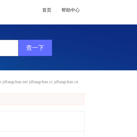
首页
|
帮助中心
m
jdfangchan.net
jdfangchan.cc
jdfangchan.cn