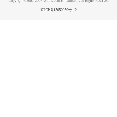
Copyright©2002-2026 Whois.com.cn Limited, All Rights Reserved
京ICP备15050950号-12