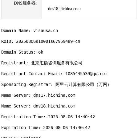
DNS服务器:
dns18.hichina.com
Domain Name: visausa.cn

ROID: 20250806s10001s67959489-cn

Domain Status: ok

Registrant: 北京汇硕咨询服务有限公司

Registrant Contact Email: 1085445539@qq.com

Sponsoring Registrar: 阿里云计算有限公司（万网）

Name Server: dns17.hichina.com

Name Server: dns18.hichina.com

Registration Time: 2025-08-06 14:40:42

Expiration Time: 2026-08-06 14:40:42
