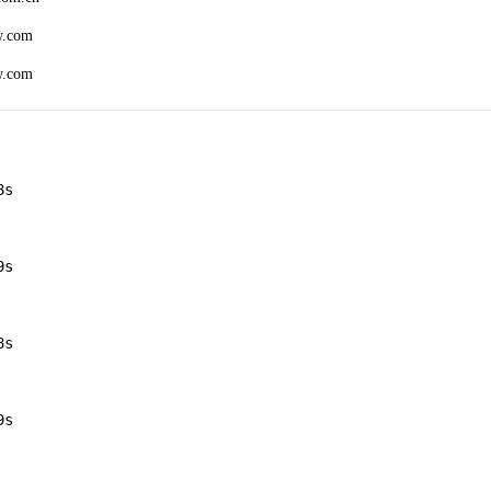
w.com
w.com
s

s

s

s
