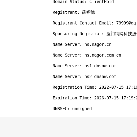
Domain Status: clientHold

Registrant: 薛福德

Registrant Contact Email: 79999@qq.
Sponsoring Registrar: 厦门纳网科技
Name Server: ns.nagor.cn

Name Server: ns.nagor.com.cn

Name Server: ns1.dnsnw.com

Name Server: ns2.dnsnw.com

Registration Time: 2022-07-15 17:19
Expiration Time: 2026-07-15 17:19:2