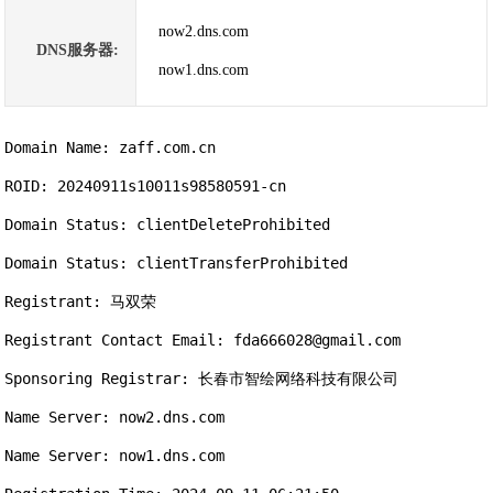
now2.dns.com
DNS服务器:
now1.dns.com
Domain Name: zaff.com.cn

ROID: 20240911s10011s98580591-cn

Domain Status: clientDeleteProhibited

Domain Status: clientTransferProhibited

Registrant: 马双荣

Registrant Contact Email: fda666028@gmail.com

Sponsoring Registrar: 长春市智绘网络科技有限公司

Name Server: now2.dns.com

Name Server: now1.dns.com
