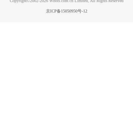
Copyright©2002-2026 Whois.com.cn Limited, All Rights Reserved
京ICP备15050950号-12