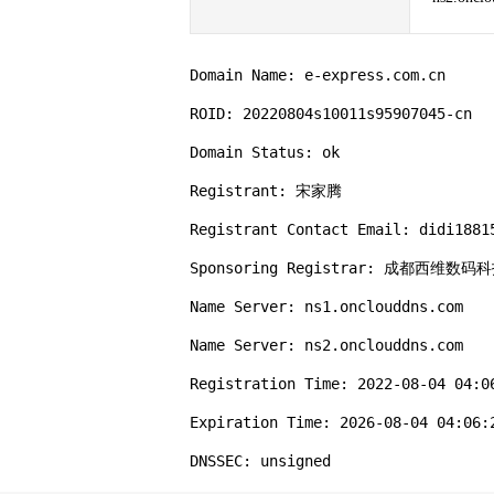
Domain Name: e-express.com.cn

ROID: 20220804s10011s95907045-cn

Domain Status: ok

Registrant: 宋家腾

Registrant Contact Email: didi18815
Sponsoring Registrar: 成都西维数码
Name Server: ns1.onclouddns.com

Name Server: ns2.onclouddns.com

Registration Time: 2022-08-04 04:06
Expiration Time: 2026-08-04 04:06:2