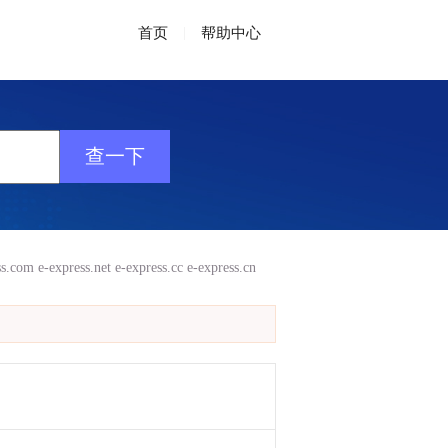
首页
|
帮助中心
ss.com
e-express.net
e-express.cc
e-express.cn