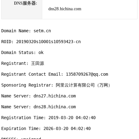
DNS服务器:
dns28.hichina.com
Domain Name: setm.cn

ROID: 20190320s10001s10593423-cn

Domain Status: ok

Registrant: 王田源

Registrant Contact Email: 1358709267@qq.com

Sponsoring Registrar: 阿里云计算有限公司（万网）

Name Server: dns27.hichina.com

Name Server: dns28.hichina.com

Registration Time: 2019-03-20 04:02:40

Expiration Time: 2026-03-20 04:02:40
