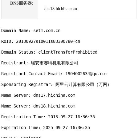
DNS服务器:
dns18.hichina.com
Domain Name: setm.com.cn

ROID: 20130927s10011s83300780-cn

Domain Status: clientTransferProhibited

Registrant: 瑞安市赛特机电有限公司

Registrant Contact Email: 1904002634@qq.com

Sponsoring Registrar: 阿里云计算有限公司（万网）

Name Server: dns17.hichina.com

Name Server: dns18.hichina.com

Registration Time: 2013-09-27 16:36:35

Expiration Time: 2025-09-27 16:36:35
