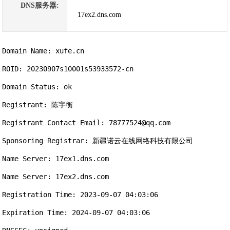
DNS服务器:
17ex2.dns.com
Domain Name: xufe.cn

ROID: 20230907s10001s53933572-cn

Domain Status: ok

Registrant: 陈宇衡

Registrant Contact Email: 78777524@qq.com

Sponsoring Registrar: 新疆诺云在线网络科技有限公司

Name Server: 17ex1.dns.com

Name Server: 17ex2.dns.com

Registration Time: 2023-09-07 04:03:06

Expiration Time: 2024-09-07 04:03:06
