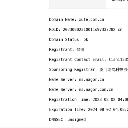
Domain Name: xufe.com.cn

ROID: 20230802s10011s97337282-cn

Domain Status: ok

Registrant: 侯健

Registrant Contact Email: lishi1235
Sponsoring Registrar: 厦门纳网科技
Name Server: ns.nagor.cn

Name Server: ns.nagor.com.cn

Registration Time: 2023-08-02 04:08
Expiration Time: 2024-08-02 04:08:2